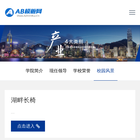
T
o
g
g
l
e
n
a
v
学院简介
现任领导
学校荣誉
校园风景
i
g
a
t
湖畔长椅
i
o
...
n
点击进入