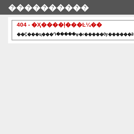
����������
404 - �Ҳ����ļ���Ŀ¼��
��Ҫ���ҵ���Դ�����ѱ�ɾ�����Ѹ������ƻ